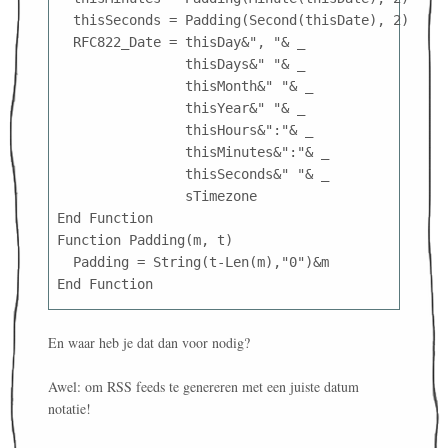
  thisSeconds = Padding(Second(thisDate), 2)
  RFC822_Date = thisDay&", "& _
                thisDays&" "& _
                thisMonth&" "& _ 
                thisYear&" "& _
                thisHours&":"& _
                thisMinutes&":"& _
                thisSeconds&" "& _ 
                sTimezone
End Function 
Function Padding(m, t)
  Padding = String(t-Len(m),"0")&m
End Function
En waar heb je dat dan voor nodig?
Awel: om RSS feeds te genereren met een juiste datum
notatie!