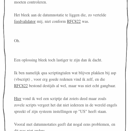
moeten controleren.
Het bleek aan de datumnotatie te liggen die, zo vertelde
feedvalidator
mij, niet conform
RFC822
was.
Oh.
Een oplossing bleek toch lastiger te zijn dan ik dacht.
Ik ben namelijk qua scriptingtalen wat blijven plakken bij asp
(vbscript) , voor erg goede redenen vind ik zelf, en die
RFC822
bestond destijds al wel, maar was niet echt gangbaar.
Hier
vond ik wel een scriptje dat zoiets deed maar zoals
zovele scripts vergeet het dat niet iedereen in de wereld engels
spreekt of zijn systeem instellingen op "US" heeft staan.
Vooral met datumnotaties geeft dat nogal eens problemen, en
dit was niet anders.