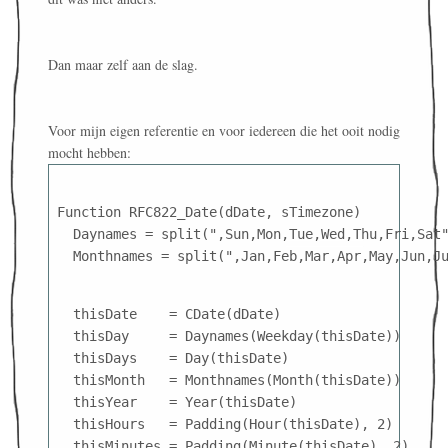
Dan maar zelf aan de slag.
Voor mijn eigen referentie en voor iedereen die het ooit nodig
mocht hebben:
Function RFC822_Date(dDate, sTimezone)
  Daynames = split(",Sun,Mon,Tue,Wed,Thu,Fri,Sat
  Monthnames = split(",Jan,Feb,Mar,Apr,May,Jun,J
  thisDate    = CDate(dDate)
  thisDay     = Daynames(Weekday(thisDate))
  thisDays    = Day(thisDate)
  thisMonth   = Monthnames(Month(thisDate))
  thisYear    = Year(thisDate)
  thisHours   = Padding(Hour(thisDate), 2)
  thisMinutes = Padding(Minute(thisDate), 2)