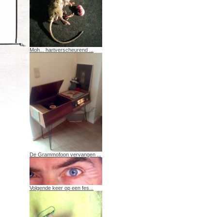
Moh... hartverscheurend ...
De Grammofoon vervangen ...
Volgende keer op een fes...