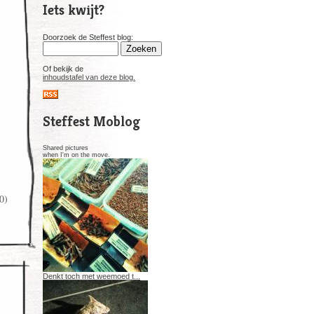
Iets kwijt?
Doorzoek de Steffest blog:
Of bekijk de
inhoudstafel van deze blog.
Steffest Moblog
Shared pictures
when I'm on the move.
0)
Denkt toch met weemoed t...