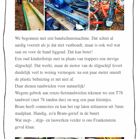
We begonnen met een bandschuurmachine. Dat schiet al
aardig vooruit als je dat niet vasthoudt, maar is ook wel wat
saai en voor de hand liggend. Dat kan beter!
Een oud kinderfietsje met in plaats van trappers een stevige
slijpschijf. Dat werkt, maar de motor van de slijpschijf levert
duidelijk veel te weinig vermogen: na een paar meter smeult
de plastic behuizing er net niet af.
Daar dienen tandwielen voor natuurlijk!
Wegens gebrek aan reuze-fietstandwielen tekenen we een T78
tandwiel (met 78 tanden dus) en nog een paar kleintjes.
Bram heeft connecties en kan het rap laten uitlaseren uit 3mm
staalplaat. Handig, zo'n Bram-gerief in de buurt.
Wat mep- , slijp- en laswerken verder is ons Frankenstein
geval klaar.