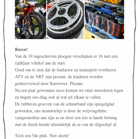
Racen!
Van de 19 ingeschreven ploegen verschijnen er 16 met een
rijdklaar vehikel aan de start.
Goed om te zien dat de funfactor en teamspirit overheerst.
ATV en de VRT zijn present, de kinderen worden
geïnterviewed door Karrewiet. Plezant.
Na een paar gewonnen races komen we onze meerderen tegen
en begint ons ding ook al wat uit elkaar te vallen.
De rubberen groeven van de schuurband zijn spiegelglad
geworden, ons steunwieltje is door de wrijvingshitte
vastgesmolten aan zijn as en door een iets te harde botsing
met de finish breekt uiteindelijk de as van de slijpschijf af.
Toch een 5de plek. Niet slecht!