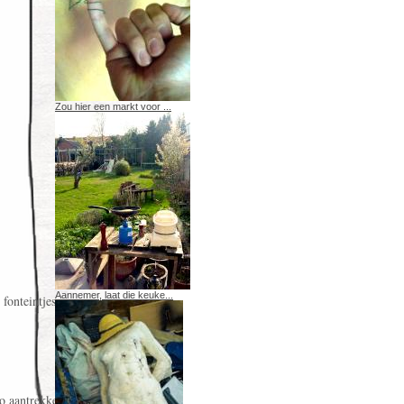
Zou hier een markt voor ...
Aannemer, laat die keuke...
onteintjes ...
o aantrekkelijk