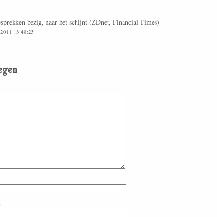
esprekken bezig, naar het schijnt (ZDnet, Financial Times)
1/2011 13:48:25
egen
)