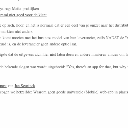
gedrag: Mafia-praktijken
emaal niet goed voor de klant
.
 op zich, hoor, en het is normaal dat er een deel van je omzet naar het distribut
rmarkten niet anders.
ch komt moeien met het business model van hun leverancier, zelfs NADAT de "
rd is, en de leverancier geen andere optie laat.
ligste dat de uitgevers zich hier niet laten doen en andere manieren vinden om h
 de bekende slogan wat wordt uitgebreid: "Yes, there's an app for that, but wh
post
van
Jan Seurinck
beogen we hetzelfde: Waarom geen goede universele (Mobile) web-app in plaats