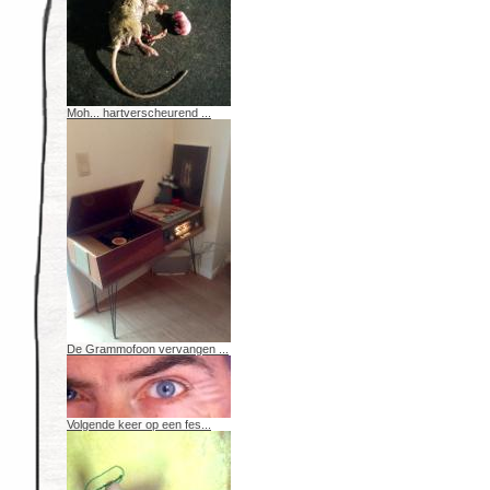
Moh... hartverscheurend ...
De Grammofoon vervangen ...
Volgende keer op een fes...