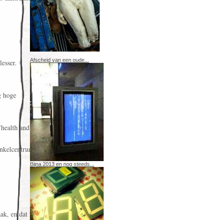
Afscheid van een oude...
esser.
g hoge
"health and
winkelcentrum en
Bijna 2013 en nog steeds...
ak, en dat ik