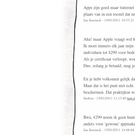
Apps zijn goed maar tinternet 
plaats van in een toestel dat 
Jan Seurinck - 15/01/2011 10:33:21
Aha! maar Apple vraagt wel hu
Ik moet immers elk jaar mijn d
individuen tot $299 voor bedri
Als je certificaat verloopt, wo
Dus: zolang je betaald, mag je
En je hebt volkomen gelijk dat
Maar dat is het punt niet echt
beschermen. Dat praktijken waa
Steffest - 15/01/2011 11:13:40
http:
Bwa, €299 noem ik geen huur d
anders voor 'gewone' appmaker
Jan Seurinck - 15/01/2011 14:48:44