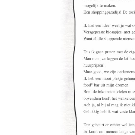
mogelijk te maken.
Een shoppingparadijs! De toe
Ik had een idee: weet je wat o
Versgeperste biosapjes, met g
Want al die shoppende mensen 
Dus ik gaan praten met de eig
Man man, ze leggen de lat hoo
huurprijzen!
Maar goed, we zijn ondernem
Ik heb een mooi plekje gehuur
food" bar uit mijn dromen.
Bon, de inkomsten vielen missc
bovendien heeft het winkelce
Ach ja, al bij al mag ik niet 
Gelukkig heb ik wat vaste klan
Dan gebeurt er echter wel iets
Er komt een meneer langs van h