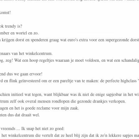
komst!
ok trendy is?
ember en wortel en zo.
krijgen dorst en spenderen graag wat euro's extra voor een supergezonde dorstl
enaars van het winkelcentrum.
g, zeg! Wat een hoop regeltjes waaraan je moet voldoen, en wat een schandali
end dus we gaan ervoor!
d en flink geïnvesteerd om er een pareltje van te maken: de perfecte highclass 
hien initieel wat tegen, want blijkbaar was ik niet de enige sapjesbar in het 
ntrum zelf ook overal mensen rondlopen die gezonde drankjes verkopen.
klagen en het is goede reclame voor mijn zaak.
ten dus dat draait wel.
 vreemds ... Ik snap het niet zo goed:
et winkelcentrum die vertelt dat ze heel blij zijn dat ik zo'n lekkere sapjes ma