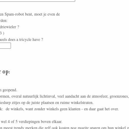
een Spam-robot bent, moet je even de
rden:
driewieler ?
3 )
els does a tricycle have ?
 op:
m geopend.
men, overal natuurlijk lichtinval, veel aandacht aan de atmosfeer, groenzones, f
eslurp zitjes op de juiste plaatsen en ruime winkelstraten.
jk: de winkels, want zonder winkels geen klanten - en daar gaat het over.
 wel 4 of 5 verdiepingen boven elkaar.
en meest trendy merken die zelf ook kosten nog moeite sparen om hun winkel z