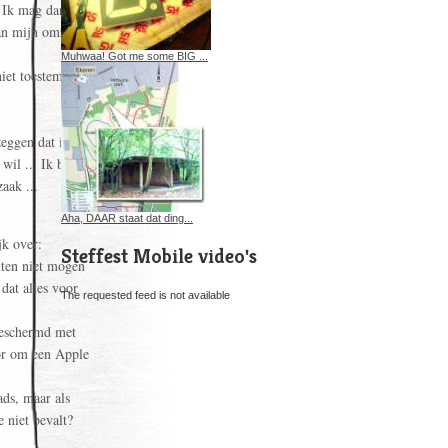
 Ik mag dan zelf
an mijn omzet
Muhwaa! Got me some BIG ...
iet toestem ze
eggen dat ik er
wil ... Ik ben
aak ...
Aha, DAAR staat dat ding...
jk over:
Steffest Mobile video's
anten niet mogen
dat alles voor
The requested feed is not available
geschermd met
voor om een Apple
ads, maar als
e niet bevalt?