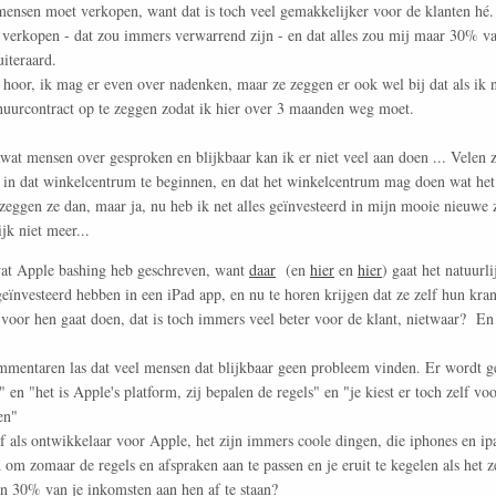
mensen moet verkopen, want dat is toch veel gemakkelijker voor de klanten hé.
 verkopen - dat zou immers verwarrend zijn - en dat alles zou mij maar 30% v
iteraard.
 hoor, ik mag er even over nadenken, maar ze zeggen er ook wel bij dat als ik n
huurcontract op te zeggen zodat ik hier over 3 maanden weg moet.
wat mensen over gesproken en blijkbaar kan ik er niet veel aan doen ... Velen z
 in dat winkelcentrum te beginnen, en dat het winkelcentrum mag doen wat het 
zeggen ze dan, maar ja, nu heb ik net alles geïnvesteerd in mijn mooie nieuwe z
jk niet meer...
 wat Apple bashing heb geschreven, want
daar
(en
hier
en
hier
) gaat het natuurli
 geïnvesteerd hebben in een iPad app, en nu te horen krijgen dat ze zelf hun kr
voor hen gaat doen, dat is toch immers veel beter voor de klant, nietwaar? En 
ommentaren las dat veel mensen dat blijkbaar geen probleem vinden. Er wordt 
t" en "het is Apple's platform, zij bepalen de regels" en "je kiest er toch zelf 
en"
elf als ontwikkelaar voor Apple, het zijn immers coole dingen, die iphones en ip
 om zomaar de regels en afspraken aan te passen en je eruit te kegelen als het z
an 30% van je inkomsten aan hen af te staan?