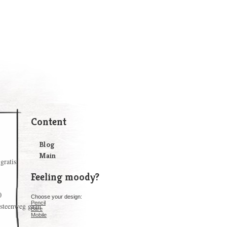
Content
Blog
Main
gratis
Feeling moody?
0
Choose your design:
Pencil
e steenweg gaan
Bare
Mobile