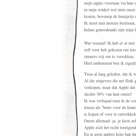
mijn sapjes voortaan via hun 
in mijn winkel wel niets meer
kosten, bovenop de huurprijs u
Ik moet niet meteen beslissen,
helaas genoodzaakt zijn mijn 
Wat vreemd! Ik heb er al met 
zelf voor heb gekozen om iets
immers vrij om te verrekken, 
Heel enthousiast ben ik eigenli
Twas al lang geleden, dat ik
Al die uitgevers die net flink
verkopen, maar dat Apple dat 
slechts 30% van hun omzet!
Ik was verbaasd toen ik de c
leuzes als "beter voor de klan
te kopen of voor te ontwikkel
Onzin allemaal: ja, je kiest z
Apple zich het recht toeeigend
En je geen andere keus laat d