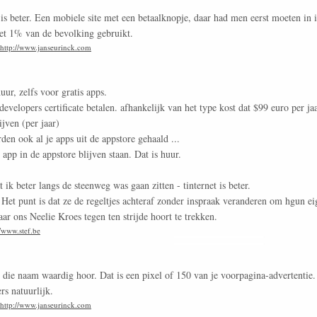
is beter. Een mobiele site met een betaalknopje, daar had men eerst moeten in i
niet 1% van de bevolking gebruikt.
http://www.janseurinck.com
ur, zelfs voor gratis apps.
evelopers certificate betalen. afhankelijk van het type kost dat $99 euro per ja
jven (per jaar)
rden ook al je apps uit de appstore gehaald ...
 app in de appstore blijven staan. Dat is huur.
 ik beter langs de steenweg was gaan zitten - tinternet is beter.
. Het punt is dat ze de regeltjes achteraf zonder inspraak veranderen om hgun ei
r ons Neelie Kroes tegen ten strijde hoort te trekken.
//www.stef.be
ie naam waardig hoor. Dat is een pixel of 150 van je voorpagina-advertentie. 
s natuurlijk.
http://www.janseurinck.com