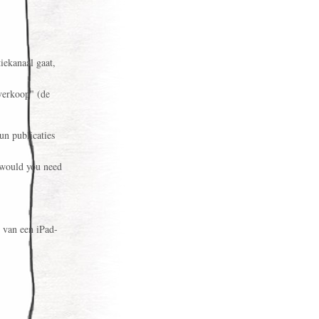
iekanaal gaat,
verkoop" (de
un publicaties
y would you need
 van een iPad-