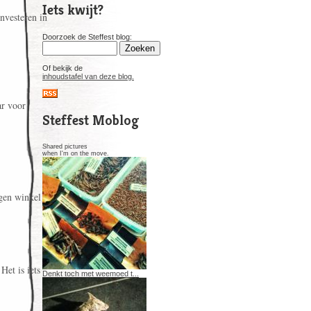
Iets kwijt?
nvesteren in
Doorzoek de Steffest blog:
Of bekijk de
inhoudstafel van deze blog.
ar voor
Steffest Moblog
Shared pictures
when I'm on the move.
gen winkel te
Het is iets
Denkt toch met weemoed t...