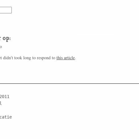
 op:
o
 didn't took long to respond to
this article
.
011



atie
