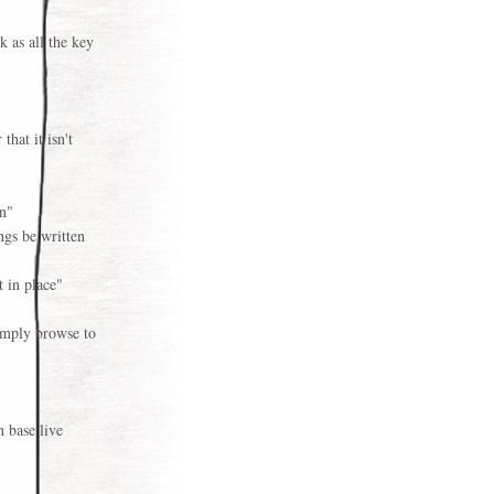
 as all the key
that it isn't
on"
ngs be written
ot in place"
imply browse to
h base live