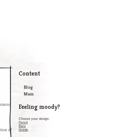
Content
Blog
Main
siness.
Feeling moody?
Choose your design:
Pencil
Bare
tion of
Mobile