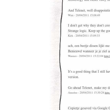
And Telenet, well disappointi
Wim - 20/04/2011 15:08:49
I don't get why they don't co
Strange logic. Keep up the g
Kirk - 20/04/2011 15:09:33
ach, een beetje dissen lijkt me
Benieuwd wanneer je je ziel 
Wannes - 20/04/2011 15:22:04
http:
It's a good thing that I still 
version.
Go ahead Telenet, make my d
Amedee - 20/04/2011 15:30:28
http
Copietje gesaved via Google C