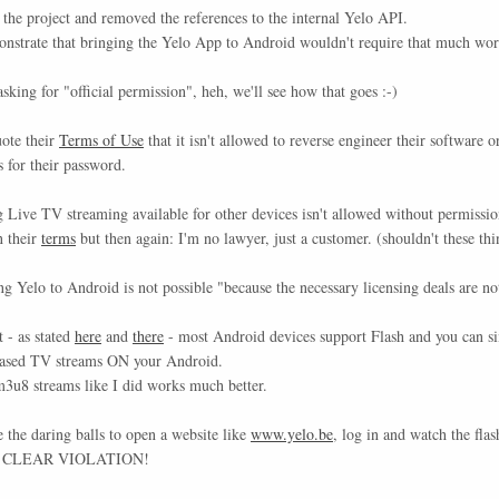
 the project and removed the references to the internal Yelo API.
onstrate that bringing the Yelo App to Android wouldn't require that much work
sking for "official permission", heh, we'll see how that goes :-)
ote their
Terms of Use
that it isn't allowed to reverse engineer their software or 
 for their password.
g Live TV streaming available for other devices isn't allowed without permissi
n their
terms
but then again: I'm no lawyer, just a customer. (shouldn't these thi
ng Yelo to Android is not possible "because the necessary licensing deals are n
t - as stated
here
and
there
- most Android devices support Flash and you can s
 based TV streams ON your Android.
m3u8 streams like I did works much better.
 the daring balls to open a website like
www.yelo.be
, log in and watch the flas
IN CLEAR VIOLATION!