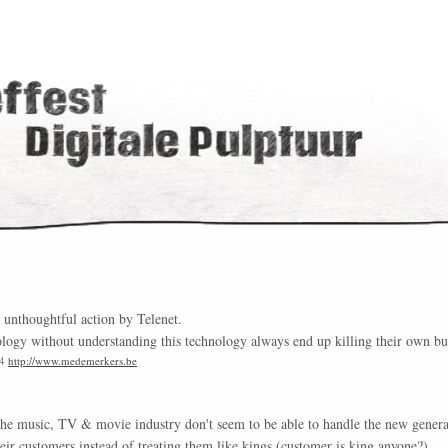
 unthoughtful action by Telenet.
ogy without understanding this technology always end up killing their own bu
24
http://www.medemerkers.be
 the music, TV & movie industry don't seem to be able to handle the new genera
eir customers instead of treating them like kings (customer is king anyone?).