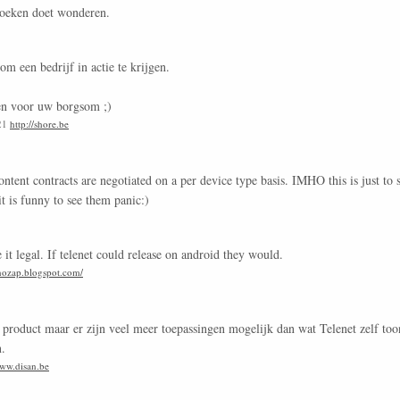
zoeken doet wonderen.
om een bedrijf in actie te krijgen.
en voor uw borgsom ;)
:21
http://shore.be
 content contracts are negotiated on a per device type basis. IMHO this is just to 
it is funny to see them panic:)
e it legal. If telenet could release on android they would.
-nozap.blogspot.com/
k product maar er zijn veel meer toepassingen mogelijk dan wat Telenet zelf to
n.
www.disan.be