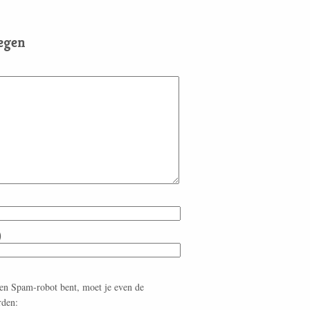
egen
)
een Spam-robot bent, moet je even de
rden: