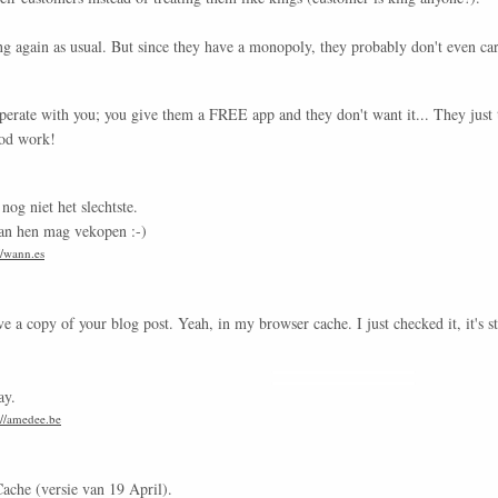
ng again as usual. But since they have a monopoly, they probably don't even car
operate with you; you give them a FREE app and they don't want it... They just 
ood work!
 nog niet het slechtste.
aan hen mag vekopen :-)
//wann.es
have a copy of your blog post. Yeah, in my browser cache. I just checked it, it's st
ay.
://amedee.be
ache (versie van 19 April).