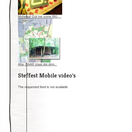
Muhwaa! Got me some BIG ...
Aha, DAAR staat dat ding...
Steffest Mobile video's
The requested feed is not available