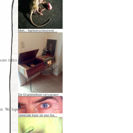
Moh... hartverscheurend ...
scare tatics from
De Grammofoon vervangen ...
ont. We lopen
Volgende keer op een fes...