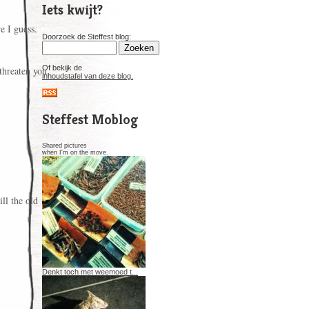
Iets kwijt?
e I guess.
Doorzoek de Steffest blog:
Of bekijk de
threaten you.
inhoudstafel van deze blog.
Steffest Moblog
Shared pictures
when I'm on the move.
ill the old
Denkt toch met weemoed t...