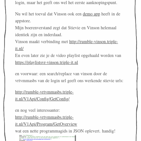
login, maar het geeft ons wel het eerste aanknopingspunt.
Nu wil het toeval dat Vinson ook een
demo app
heeft in de
appstore.
Mijn boerenverstand zegt dat Stievie en Vinson helemaal
identiek zijn en inderdaad.
Vinson maakt verbinding met
http://rumble-vinson.triple-
it.nl/
En even later zie je de video playlist opgehaald worden van
https://playlistsvr-vinson.triple-it.nl
en voorwaar: een search/replace van vinson door de
vrtvmmasbs van de login url geeft ons werkende stievie urls:
http://rumble-vrtvmmasbs.triple-
it.nl/V1Api/Config/GetConfig/
en nog veel interessanter:
http://rumble-vrtvmmasbs.triple-
it.nl/V1Api/Program/GetOverview
wat een nette programmagids in JSON oplevert. handig!