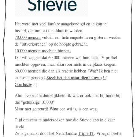
Het werd met veel fanfare aangekondigd en je kon je
inschrijven om testkandidaat te worden.
70.000 mensen
vulden een hele enquete in en gisteren werden
de "uitverkorenen" op de hoogte gebracht.
10.000 mensen mochten binnen.
Dat wil zeggen dat 60.000 mensen wel hun hele TV profiel
mochten opgeven, maar daarvoor niets in de plaats kregen.
60.000 mensen die dan als
reactie
hebben "Wat? Ik ben niet
exclusief genoeg?
Steek het dan maar diep in uw g*t
"
Goe bezig
:-)
Afin - voor alle duidelijkheid, ik was er ook niet bij hoor, bij
die "gelukkige 10.000"
Maar niet getreurd! Waar een wil is, is een weg.
Tijd om eens te onderzoeken hoe die Stievie app in elkaar
steekt.
Ze is gemaakt door het Nederlandse
Triple-IT
. Vroeger heette