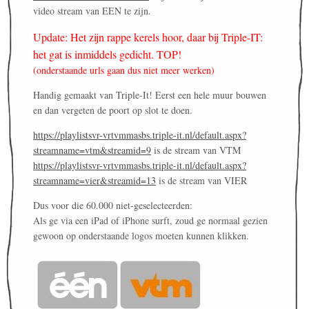
video stream van EEN te zijn.
Update: Het zijn rappe kerels hoor, daar bij Triple-IT:
het gat is inmiddels gedicht. TOP!
(onderstaande urls gaan dus niet meer werken)
Handig gemaakt van Triple-It! Eerst een hele muur bouwen
en dan vergeten de poort op slot te doen.
https://playlistsvr-vrtvmmasbs.triple-it.nl/default.aspx?
streamname=vtm&streamid=9
is de stream van VTM
https://playlistsvr-vrtvmmasbs.triple-it.nl/default.aspx?
streamname=vier&streamid=13
is de stream van VIER
Dus voor die 60.000 niet-geselecteerden:
Als ge via een iPad of iPhone surft, zoud ge normaal gezien
gewoon op onderstaande logos moeten kunnen klikken.