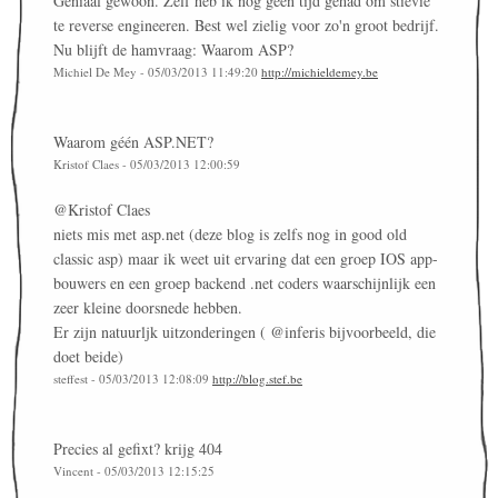
Geniaal gewoon. Zelf heb ik nog geen tijd gehad om stievie
te reverse engineeren. Best wel zielig voor zo'n groot bedrijf.
Nu blijft de hamvraag: Waarom ASP?
Michiel De Mey - 05/03/2013 11:49:20
http://michieldemey.be
Waarom géén ASP.NET?
Kristof Claes - 05/03/2013 12:00:59
@Kristof Claes
niets mis met asp.net (deze blog is zelfs nog in good old
classic asp) maar ik weet uit ervaring dat een groep IOS app-
bouwers en een groep backend .net coders waarschijnlijk een
zeer kleine doorsnede hebben.
Er zijn natuurljk uitzonderingen ( @inferis bijvoorbeeld, die
doet beide)
steffest - 05/03/2013 12:08:09
http://blog.stef.be
Precies al gefixt? krijg 404
Vincent - 05/03/2013 12:15:25