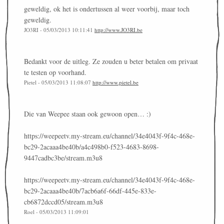
geweldig, ok het is ondertussen al weer voorbij, maar toch
geweldig.
JO3RI - 05/03/2013 10:11:41
http://www.JO3RI.be
Bedankt voor de uitleg. Ze zouden u beter betalen om privaat
te testen op voorhand.
Pietel - 05/03/2013 11:08:07
http://www.pietel.be
Die van Weepee staan ook gewoon open… :)
https://weepeetv.my-stream.eu/channel/34e4043f-9f4c-468e-
bc29-2acaaa4be40b/a4c498b0-f523-4683-8698-
9447cadbc3be/stream.m3u8
https://weepeetv.my-stream.eu/channel/34e4043f-9f4c-468e-
bc29-2acaaa4be40b/7acb6a6f-66df-445e-833e-
cb6872dccd05/stream.m3u8
Roel - 05/03/2013 11:09:01