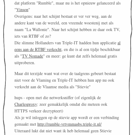
dat platform "Rumble", maar nu is het opnieuw gelanceerd als
"
Vinson
"
Overigens: naar het schijnt bestaat er ver ver weg, aan de
andere kant van de wereld, een vreemde woestenij met als
naam "La Wallonie". Naar het schijnt hebben ze daar ook TV,
iets van RTBF of zo?
Die slimme Hollanders van Triple-IT hadden hun applicatie
al
eens aan de RTBF verkocht
, en die is al een tijdje beschikbaar
als "
TV Nomade
" en meer: ge kunt dat zelfs helemaal gratis
uitproberen.
Maar dit terzijde want wat over de taalgrens gebeurt bestaat
niet voor de Vlaming en Triple-IT hebben hun app nu ook
verkocht aan de Vlaamse media als "Stievie"
hups - open met die netwerksniffer (of eigenlijk de
Charlesproxy
: zeer gemakkelijk omdat die meteen ook
HTTPS verkeer decrypteert)
Als je wil inloggen op de stievie app wordt er een verbinding
gemaakt met
http://rumble-vrtvmmasbs.triple-it.nl/
Uiteraard lukt dat niet want ik heb helemaal geen Stievie