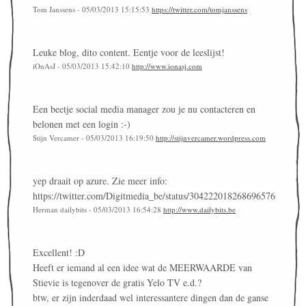
Tom Janssens - 05/03/2013 15:15:53
https://twitter.com/tomjanssens
Leuke blog, dito content. Eentje voor de leeslijst!
iOnAsJ - 05/03/2013 15:42:10
http://www.ionasj.com
Een beetje social media manager zou je nu contacteren en
belonen met een login :-)
Stijn Vercamer - 05/03/2013 16:19:50
http://stijnvercamer.wordpress.com
yep draait op azure. Zie meer info:
https://twitter.com/Digitmedia_be/status/304222018268696576
Herman dailybits - 05/03/2013 16:54:28
http://www.dailybits.be
Excellent! :D
Heeft er iemand al een idee wat de MEERWAARDE van
Stievie is tegenover de gratis Yelo TV e.d.?
btw, er zijn inderdaad wel interessantere dingen dan de ganse