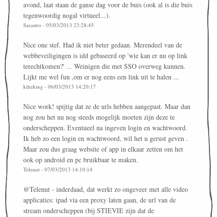
avond, laat staan de ganse dag voor de buis (ook al is die buis
tegenwoordig nogal virtueel...).
Sarastro - 05/03/2013 23:28:45
Nice one stef. Had ik niet beter gedaan. Merendeel van de
webbeveiligingen is idd gebaseerd op 'wie kan er nu op link
terechtkomen?' ... Weinigen die met SSO overweg kunnen.
Lijkt me wel fun ,om er nog eens een link uit te halen ...
ktheking - 06/03/2013 14:20:17
Nice work! spijtig dat ze de urls hebben aangepast. Maar dan
nog zou het nu nog steeds mogelijk moeten zijn deze te
onderscheppen. Eventueel na ingeven login en wachtwoord.
Ik heb zo een login en wachtwoord, wil het u gerust geven .
Maar zou dus graag website of app in elkaar zetten om het
ook op android en pc bruikbaar te maken.
Telenut - 07/03/2013 14:10:14
@Telenut - inderdaad, dat werkt zo ongeveer met alle video
applicaties: ipad via een proxy laten gaan, de url van de
stream onderscheppen (bij STIEVIE zijn dat de