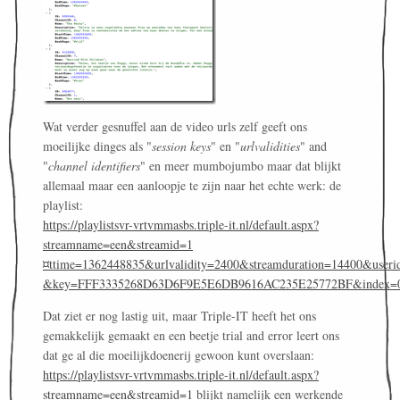
Wat verder gesnuffel aan de video urls zelf geeft ons
moeilijke dinges als "
session keys
" en "
urlvalidities
" and
"
channel identifiers
" en meer mumbojumbo maar dat blijkt
allemaal maar een aanloopje te zijn naar het echte werk: de
playlist:
https://playlistsvr-vrtvmmasbs.triple-it.nl/default.aspx?
streamname=een&streamid=1
¤ttime=1362448835&urlvalidity=2400&streamduration=14400&useri
&key=FFF3335268D63D6F9E5E6DB9616AC235E25772BF&index=
Dat ziet er nog lastig uit, maar Triple-IT heeft het ons
gemakkelijk gemaakt en een beetje trial and error leert ons
dat ge al die moeilijkdoenerij gewoon kunt overslaan:
https://playlistsvr-vrtvmmasbs.triple-it.nl/default.aspx?
streamname=een&streamid=1
blijkt namelijk een werkende