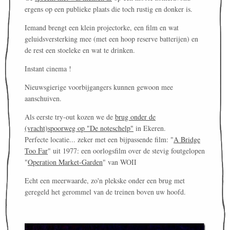
ergens op een publieke plaats die toch rustig en donker is.
Iemand brengt een klein projectorke, een film en wat
geluidsversterking mee (met een hoop reserve batterijen) en
de rest een stoeleke en wat te drinken.
Instant cinema !
Nieuwsgierige voorbijgangers kunnen gewoon mee
aanschuiven.
Als eerste try-out kozen we de
brug onder de
(vracht)spoorweg op "De noteschelp"
in Ekeren.
Perfecte locatie... zeker met een bijpassende film: "
A Bridge
Too Far
" uit 1977: een oorlogsfilm over de stevig foutgelopen
"
Operation Market-Garden
" van WOII
Echt een meerwaarde, zo'n plekske onder een brug met
geregeld het gerommel van de treinen boven uw hoofd.