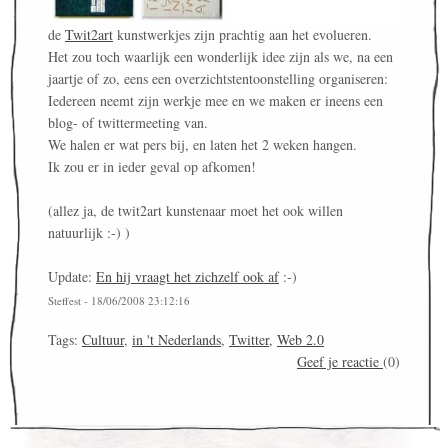
de
Twit2art
kunstwerkjes zijn prachtig aan het evolueren.
Het zou toch waarlijk een wonderlijk idee zijn als we, na een
jaartje of zo, eens een overzichtstentoonstelling organiseren:
Iedereen neemt zijn werkje mee en we maken er ineens een
blog- of twittermeeting van.
We halen er wat pers bij, en laten het 2 weken hangen.
Ik zou er in ieder geval op afkomen!
(allez ja, de twit2art kunstenaar moet het ook willen
natuurlijk :-) )
Update:
En hij vraagt het zichzelf ook af
:-)
Steffest - 18/06/2008 23:12:16
Tags:
Cultuur
,
in 't Nederlands
,
Twitter
,
Web 2.0
Geef je reactie
(0)