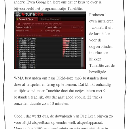
anders: Even Googelen leert ons dat er keus te over is,
bijvoorbeeld het programmaatje
TuneBite
.
Proberen !
even instaleren
- zonnebril uit
de kast halen
voor de
oogverblinden
interface en
klikken.
TuneBite zet de
beveiligde
WMA bestanden om naar DRM-loze mp3 bestanden door
deze af te spelen en terug op te nemen. Dat klinkt onhandig
en tijdrovend maar Tunebite doet dat netjes intern met 9
bestanden tegelijk, dus dat gaat goed voouit. 22 tracks
omzetten duurde zo'n 10 minuten.
Goed , dat werkt dus, de downloads van DigiLeen blijven zo
voor altijd afspeelbaar op eender welk afspeelapparaat.
Maar ja, het blijft wat omslachtig en wie gaat zich daar in