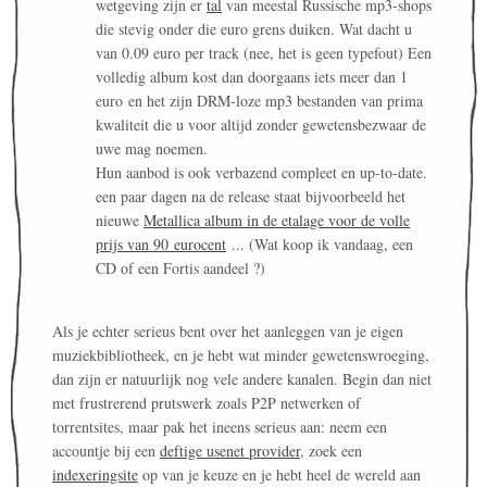
wetgeving zijn er
tal
van meestal Russische mp3-shops
die stevig onder die euro grens duiken. Wat dacht u
van 0.09 euro per track (nee, het is geen typefout) Een
volledig album kost dan doorgaans iets meer dan 1
euro en het zijn DRM-loze mp3 bestanden van prima
kwaliteit die u voor altijd zonder gewetensbezwaar de
uwe mag noemen.
Hun aanbod is ook verbazend compleet en up-to-date.
een paar dagen na de release staat bijvoorbeeld het
nieuwe
Metallica album in de etalage voor de volle
prijs van 90 eurocent
... (Wat koop ik vandaag, een
CD of een Fortis aandeel ?)
Als je echter serieus bent over het aanleggen van je eigen
muziekbibliotheek, en je hebt wat minder gewetenswroeging,
dan zijn er natuurlijk nog vele andere kanalen. Begin dan niet
met frustrerend prutswerk zoals P2P netwerken of
torrentsites, maar pak het ineens serieus aan: neem een
accountje bij een
deftige usenet provider
, zoek een
indexeringsite
op van je keuze en je hebt heel de wereld aan