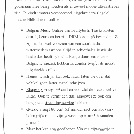
godsnaam mee bezig houden als er zoveel mooie alternatieven
zijn. Je vindt immers veeeeeeeeeel uitgebreidere (legale)
muziekbibliotheken online.
Belgian Music Online
van Fruitytech. Tracks kosten
daar 1,5 euro en het zijn DRM loze mp3 bestanden. Ze
zijn echter wel voorzien van een soort audio
watermerk waardoor altijd te achterhalen is wie de
bestanden heeft gekocht. Beetje duur, maar voor
Belgische muziek hebben ze zonder twijfel de meest
uitgebreide collectie
iTunes ... ach ja, kan ook, maar laten we over dat
vehikel geen letter teveel schrijven
Rhapsody
vraagt 99 cent en voorziet de tracks wel van
DRM. Ook te vermijden dus, alhoewel ze ook een
beregoede
streaming service
hebben.
eMusic
vraagt 80 cent (of minder met een abo) en -
belangrijker - het zijn gewoon open mp3 bestanden.
prima !
Maar het kan nog goedkoper. Via een zijweggetje in