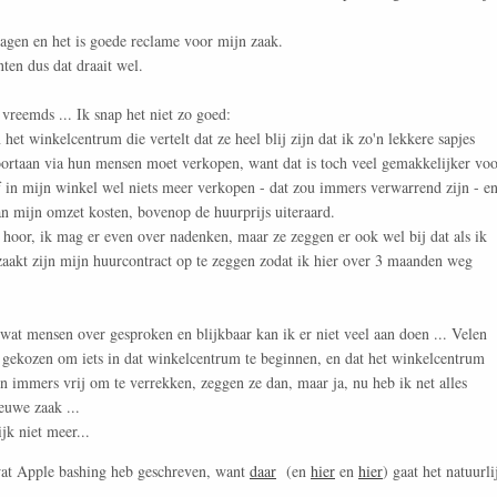
klagen en het is goede reclame voor mijn zaak.
ten dus dat draait wel.
 vreemds ... Ik snap het niet zo goed:
et winkelcentrum die vertelt dat ze heel blij zijn dat ik zo'n lekkere sapjes
oortaan via hun mensen moet verkopen, want dat is toch veel gemakkelijker vo
f in mijn winkel wel niets meer verkopen - dat zou immers verwarrend zijn - e
n mijn omzet kosten, bovenop de huurprijs uiteraard.
, hoor, ik mag er even over nadenken, maar ze zeggen er ook wel bij dat als ik
zaakt zijn mijn huurcontract op te zeggen zodat ik hier over 3 maanden weg
wat mensen over gesproken en blijkbaar kan ik er niet veel aan doen ... Velen
b gekozen om iets in dat winkelcentrum te beginnen, en dat het winkelcentrum
n immers vrij om te verrekken, zeggen ze dan, maar ja, nu heb ik net alles
euwe zaak ...
jk niet meer...
 wat Apple bashing heb geschreven, want
daar
(en
hier
en
hier
) gaat het natuurli