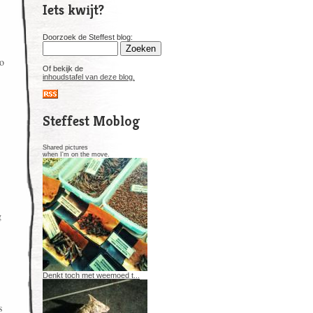
Iets kwijt?
Doorzoek de Steffest blog:
zo
Of bekijk de
inhoudstafel van deze blog.
Steffest Moblog
Shared pictures
when I'm on the move.
g
Denkt toch met weemoed t...
s