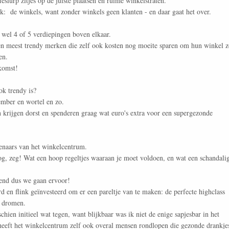
eslurp zitjes op de juiste plaatsen en ruime winkelstraten.
jk: de winkels, want zonder winkels geen klanten - en daar gaat het over.
 wel 4 of 5 verdiepingen boven elkaar.
en meest trendy merken die zelf ook kosten nog moeite sparen om hun winkel 
en.
komst!
ok trendy is?
ember en wortel en zo.
krijgen dorst en spenderen graag wat euro's extra voor een supergezonde
enaars van het winkelcentrum.
g, zeg! Wat een hoop regeltjes waaraan je moet voldoen, en wat een schandali
end dus we gaan ervoor!
d en flink geïnvesteerd om er een pareltje van te maken: de perfecte highclass
n dromen.
hien initieel wat tegen, want blijkbaar was ik niet de enige sapjesbar in het
eeft het winkelcentrum zelf ook overal mensen rondlopen die gezonde drankje