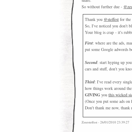
share.
So without further due -
@zeur
Thank you
@steffest
for the
So, I've noticed you don't bl
Your blog is crap - it's rubb
First
: where are the ads, m
put some Google adwords betw
Second
: start hyping up yo
cars and stuff, don't you k
Third
: I've read every sing
how things work around the s
GIVING
you
this wicked s
(Once you put some ads on he
Don't thank me now, thank me
Zeursteffest - 26/01/2010 23:39:27