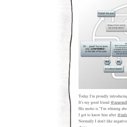
Today I'm proudly introducing 
It's my good friend
@zeursteff
His motto is "I'm whining abou
I got to know him after
@infe
Normally I don't like negative