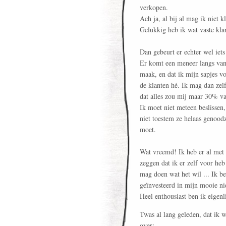
verkopen.
Ach ja, al bij al mag ik niet 
Gelukkig heb ik wat vaste klan
Dan gebeurt er echter wel iets
Er komt een meneer langs van h
maak, en dat ik mijn sapjes v
de klanten hé. Ik mag dan zel
dat alles zou mij maar 30% va
Ik moet niet meteen beslissen
niet toestem ze helaas genood
moet.
Wat vreemd! Ik heb er al met 
zeggen dat ik er zelf voor he
mag doen wat het wil ... Ik be
geïnvesteerd in mijn mooie ni
Heel enthousiast ben ik eigenli
Twas al lang geleden, dat ik
over: