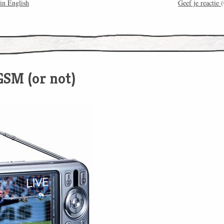
in English
Geef je reactie
(
GSM (or not)