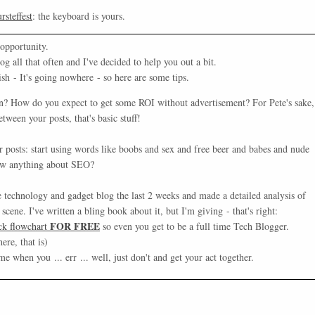
steffest
: the keyboard is yours.
 opportunity.
og all that often and I've decided to help you out a bit.
ish - It's going nowhere - so here are some tips.
an? How do you expect to get some ROI without advertisement? For Pete's sake,
een your posts, that's basic stuff!
ur posts: start using words like boobs and sex and free beer and babes and nude
now anything about SEO?
le technology and gadget blog the last 2 weeks and made a detailed analysis of
cene. I've written a bling book about it, but I'm giving - that's right:
FOR FREE
ick flowchart
so even you get to be a full time Tech Blogger.
re, that is)
 when you ... err ... well, just don't and get your act together.