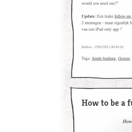
would you need one?"
Update
: Een leuke
follow-up 
2 meningen - maar eigenlijk 
van een iPad-only app ?
Steffest - 15/01/2011 00:44:16
Tags:
Apple-bashing
,
Gezeur
,
How to be a f