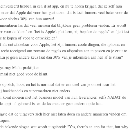
 geïnvesteerd hebben in een iPad app, en nu te horen krijgen dat ze zelf hun
maar dat Apple dat voor hen gaat doen, dat is toch immers veel beter voor de
 voor slechts 30% van hun omzet!
mmentaren las dat veel mensen dat blijkbaar geen probleem vinden. Er wordt
r voor de klant" en "het is Apple's platform, zij bepalen de regels" en "je kiest
e te kopen of voor te ontwikkelen"
elf als ontwikkelaar voor Apple, het zijn immers coole dingen, die iphones en
 recht toeeigend om zomaar de regels en afspraken aan te passen en je eruit te
? En je geen andere keus laat dan 30% van je inkomsten aan hen af te staan?
gedrag: Mafia-praktijken
emaal niet goed voor de klant
.
 op zich, hoor, en het is normaal dat er een deel van je omzet naar het
 bij boekhandels en supermarkten niet anders.
ch komt moeien met het business model van hun leverancier, zelfs NADAT de
 app) al gebeurd is, en de leverancier geen andere optie laat.
ligste dat de uitgevers zich hier niet laten doen en andere manieren vinden om
rkopen.
de bekende slogan wat wordt uitgebreid: "Yes, there's an app for that, but why