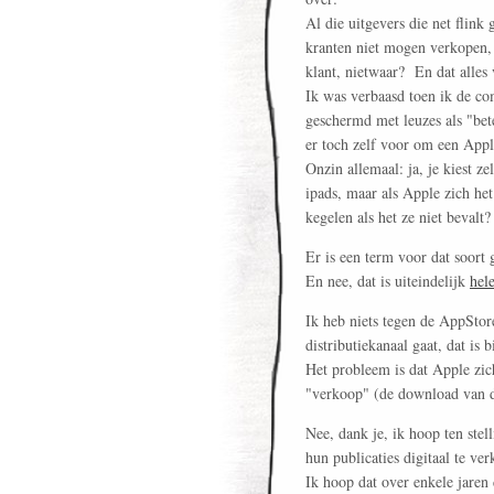
Al die uitgevers die net flink
kranten niet mogen verkopen, 
klant, nietwaar? En dat alles
Ik was verbaasd toen ik de co
geschermd met leuzes als "bete
er toch zelf voor om een Appl
Onzin allemaal: ja, je kiest z
ipads, maar als Apple zich het
kegelen als het ze niet bevalt
Er is een term voor dat soort 
En nee, dat is uiteindelijk
hel
Ik heb niets tegen de AppStore
distributiekanaal gaat, dat is
Het probleem is dat Apple zi
"verkoop" (de download van de
Nee, dank je, ik hoop ten stel
hun publicaties digitaal te ve
Ik hoop dat over enkele jaren 