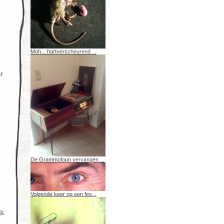
Moh... hartverscheurend ...
or
n
De Grammofoon vervangen ...
Volgende keer op een fes...
jk