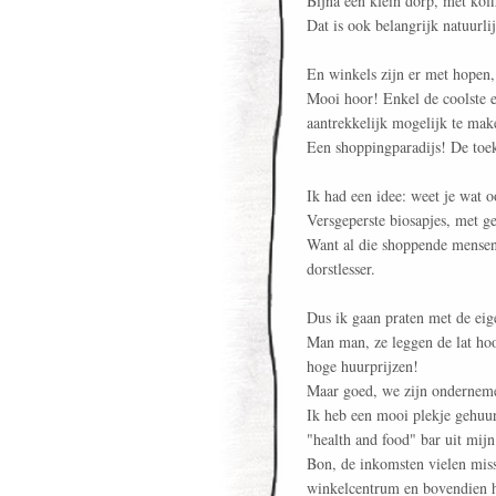
Bijna een klein dorp, met koffi
Dat is ook belangrijk natuurli
En winkels zijn er met hopen,
Mooi hoor! Enkel de coolste 
aantrekkelijk mogelijk te mak
Een shoppingparadijs! De toe
Ik had een idee: weet je wat o
Versgeperste biosapjes, met g
Want al die shoppende mensen 
dorstlesser.
Dus ik gaan praten met de eig
Man man, ze leggen de lat hoo
hoge huurprijzen!
Maar goed, we zijn ondernem
Ik heb een mooi plekje gehuur
"health and food" bar uit mij
Bon, de inkomsten vielen missc
winkelcentrum en bovendien h