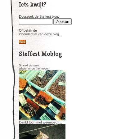
Iets kwijt?
Doorzoek de Steffest blog:
Of bekijk de
inhoudstafel van deze blog.
Steffest Moblog
Shared pictures
when I'm on the move.
Denkt toch met weemoed t...