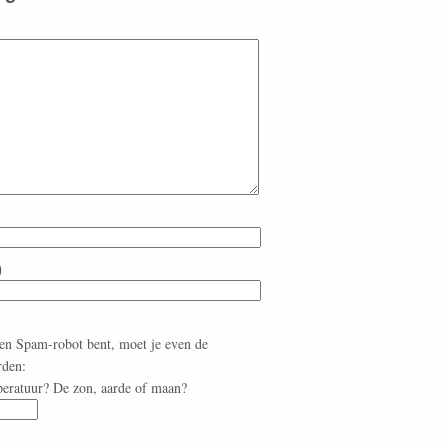
)
een Spam-robot bent, moet je even de
rden:
peratuur? De zon, aarde of maan?