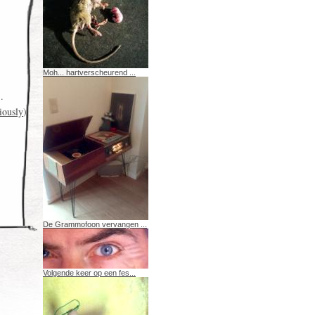
Moh... hartverscheurend ...
.
iously
)
De Grammofoon vervangen ...
Volgende keer op een fes...