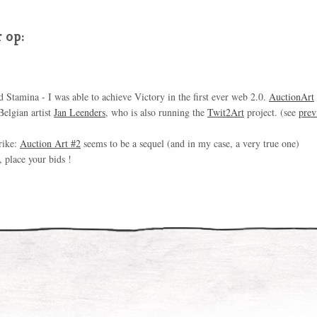
 op:
 Stamina - I was able to achieve Victory in the first ever web 2.0.
AuctionArt
Belgian artist
Jan Leenders
, who is also running the
Twit2Art
project. (see
prev
rike:
Auction Art #2
seems to be a sequel (and in my case, a very true one)
 place your bids !