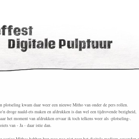
n plotseling kwam daar weer een nieuwe Mitho van onder de pers rollen.
o'n droge naald-ets maken en afdrukken is dan wel een tijdrovende bezigheid,
aar het moment van afdrukken ervaar ik toch telkens weer als -plotseling-.
oiets van - Ja - daar istie dan.
e vorige Mithos hebben hun weg nog niet naar het digitale medium gevonden 