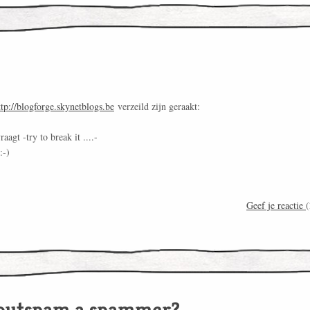
ttp://blogforge.skynetblogs.be
verzeild zijn geraakt:
aagt -try to break it ....-
:-)
Geef je reactie
(
 outspam a spammer?