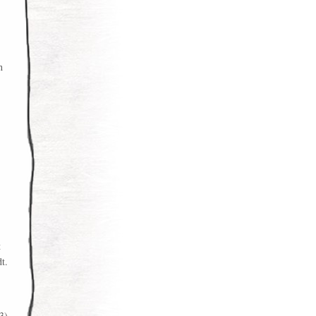
h
t
t.
3)