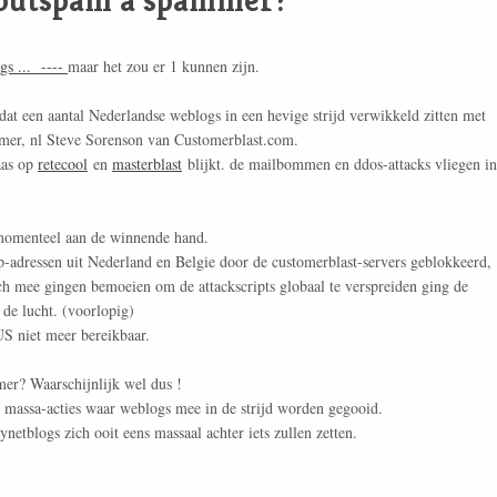
gs ... ----
maar het zou er 1 kunnen zijn.
at een aantal Nederlandse weblogs in een hevige strijd verwikkeld zitten met
mer, nl Steve Sorenson van Customerblast.com.
aas op
retecool
en
masterblast
blijkt. de mailbommen en ddos-attacks vliegen in
momenteel aan de winnende hand.
p-adressen uit Nederland en Belgie door de customerblast-servers geblokkeerd,
ich mee gingen bemoeien om de attackscripts globaal te verspreiden ging de
 de lucht. (voorlopig)
US niet meer bereikbaar.
r? Waarschijnlijk wel dus !
ke massa-acties waar weblogs mee in de strijd worden gegooid.
netblogs zich ooit eens massaal achter iets zullen zetten.