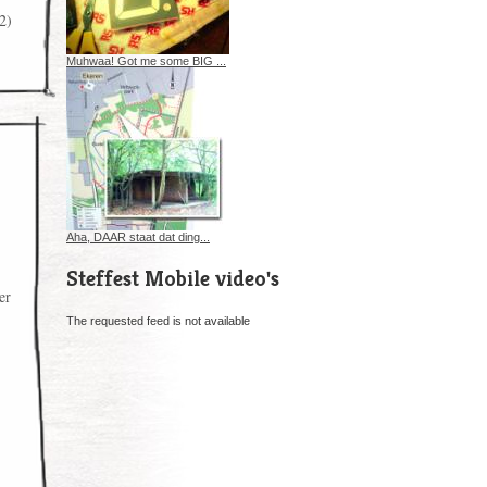
2)
Muhwaa! Got me some BIG ...
Aha, DAAR staat dat ding...
Steffest Mobile video's
er
The requested feed is not available