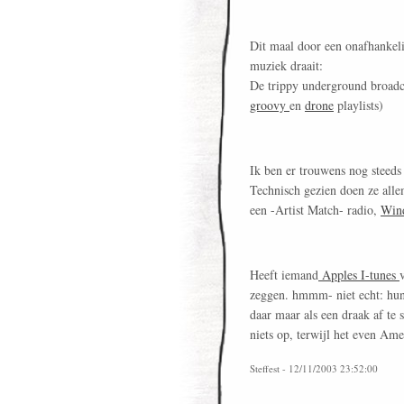
Dit maal door een onafhankeli
muziek draait:
De trippy underground broad
groovy
en
drone
playlists)
Ik ben er trouwens nog steeds 
Technisch gezien doen ze alle
een -Artist Match- radio,
Win
Heeft iemand
Apples I-tunes
zeggen. hmmm- niet echt: hun b
daar maar als een draak af te 
niets op, terwijl het even Ame
Steffest - 12/11/2003 23:52:00