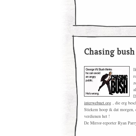
Chasing bush
I
r
z
a
D
interwebnet.org
, die erg besc
Stiekem hoop ik dat morgen, d
verdienen het !
De Mirror-reporter Ryan Parr