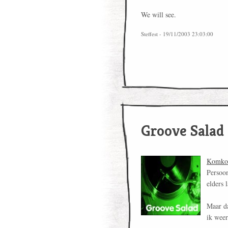
We will see.
Steffest - 19/11/2003 23:03:00
Groove Salad
Komko
Persoon
elders 
Maar da
ik weer