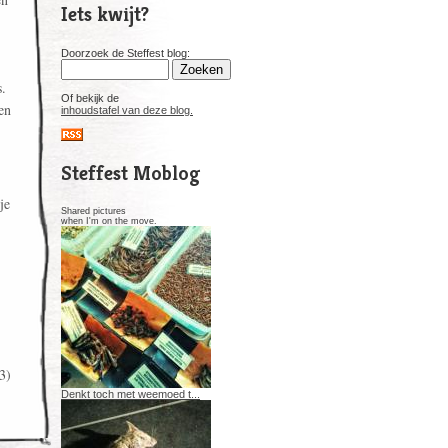
Iets kwijt?
Doorzoek de Steffest blog:
s.
Of bekijk de
en
inhoudstafel van deze blog.
Steffest Moblog
je
Shared pictures
when I'm on the move.
3)
Denkt toch met weemoed t...