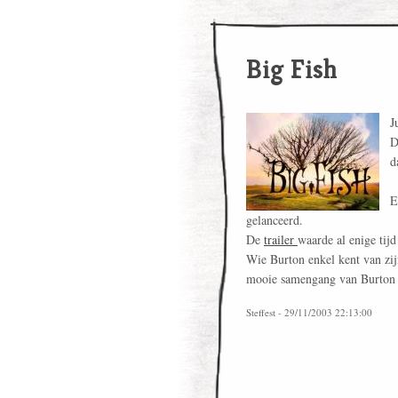
Big Fish
J
D
d
E
gelanceerd.
De
trailer
waarde al enige tijd
Wie Burton enkel kent van zij
mooie samengang van Burton 
Steffest - 29/11/2003 22:13:00