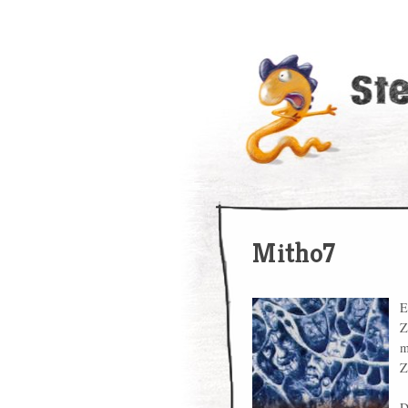
Mitho7
E
Z
m
Z
D