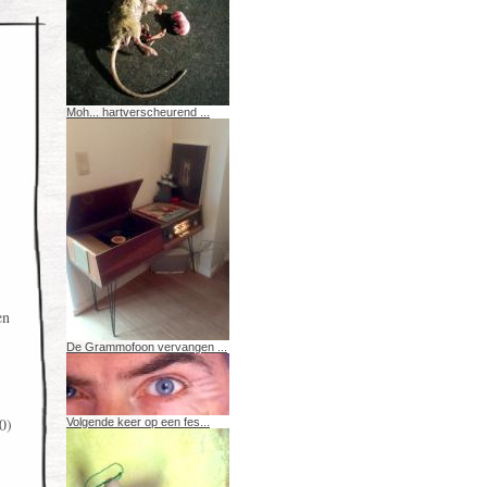
Moh... hartverscheurend ...
en
De Grammofoon vervangen ...
0)
Volgende keer op een fes...