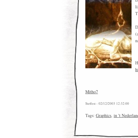
l
T
D
(
n
H
h
Mitho7
Steffest - 02/12/2003 12:32:00
Tags:
Graphics
,
in 't Nederlan