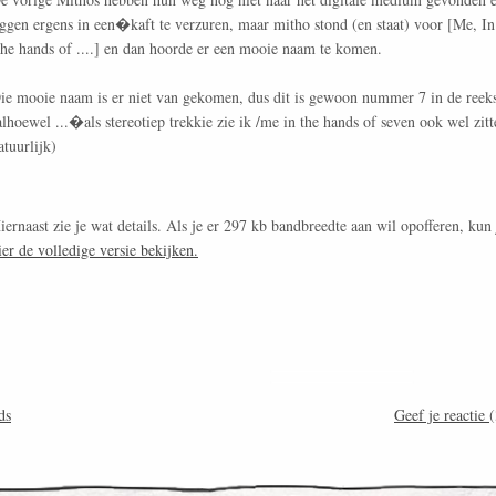
iggen ergens in een�kaft te verzuren, maar mitho stond (en staat) voor [Me, In
he hands of ....] en dan hoorde er een mooie naam te komen.
ie mooie naam is er niet van gekomen, dus dit is gewoon nummer 7 in de reek
alhoewel ...�als stereotiep trekkie zie ik /me in the hands of seven ook wel zitt
atuurlijk)
iernaast zie je wat details. Als je er 297 kb bandbreedte aan wil opofferen, kun 
ier de volledige versie bekijken.
ds
Geef je reactie
(