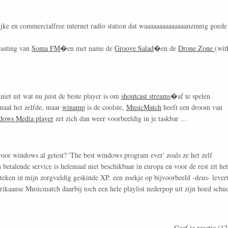
jke en commercialfree internet radio station dat waaaaaaaaaaaaaanzinnig goede
casting van
Soma FM
�en met name de
Groove Salad
�en de
Drone Zone
(wit
niet uit wat nu juist de beste player is om
shoutcast streams
�af te spelen.
maal het zelfde, maar
winamp
is de coolste,
MusicMatch
heeft een droom van
dows Media player
zet zich dan weer voorbeeldig in je taskbar ...
voor windows al getest? 'The best windows program ever' zoals ze het zelf
etalende service is helemaal niet beschikbaar in europa en voor de rest zit het
steken in mijn zorgvuldig geskinde XP. een zoekje op bijvoorbeeld -deus- lever
rikaanse Musicmatch daarbij toch een hele playlist nederpop uit zijn hoed schud
Geef je reactie
(12