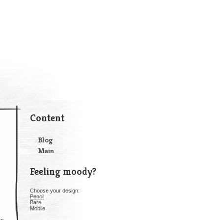
Content
Blog
Main
Feeling moody?
Choose your design:
Pencil
Bare
Mobile
en