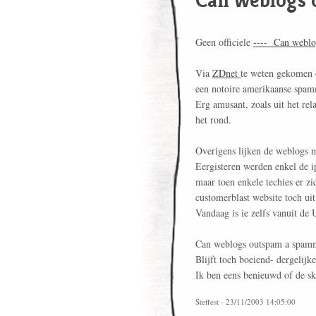
Geen officiele
---- Can weblo
Via
ZDnet
te weten gekomen d
een notoire amerikaanse spam
Erg amusant, zoals uit het rel
het rond.
Overigens lijken de weblogs 
Eergisteren werden enkel de i
maar toen enkele techies er z
customerblast website toch uit
Vandaag is ie zelfs vanuit de 
Can weblogs outspam a spamme
Blijft toch boeiend- dergelij
Ik ben eens benieuwd of de sky
Steffest - 23/11/2003 14:05:00