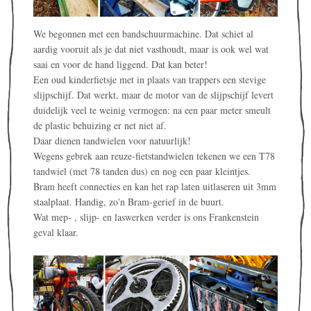
We begonnen met een bandschuurmachine. Dat schiet al
aardig vooruit als je dat niet vasthoudt, maar is ook wel wat
saai en voor de hand liggend. Dat kan beter!
Een oud kinderfietsje met in plaats van trappers een stevige
slijpschijf. Dat werkt, maar de motor van de slijpschijf levert
duidelijk veel te weinig vermogen: na een paar meter smeult
de plastic behuizing er net niet af.
Daar dienen tandwielen voor natuurlijk!
Wegens gebrek aan reuze-fietstandwielen tekenen we een T78
tandwiel (met 78 tanden dus) en nog een paar kleintjes.
Bram heeft connecties en kan het rap laten uitlaseren uit 3mm
staalplaat. Handig, zo'n Bram-gerief in de buurt.
Wat mep- , slijp- en laswerken verder is ons Frankenstein
geval klaar.