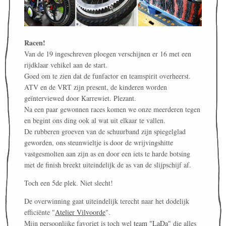
Racen!
Van de 19 ingeschreven ploegen verschijnen er 16 met een
rijdklaar vehikel aan de start.
Goed om te zien dat de funfactor en teamspirit overheerst.
ATV en de VRT zijn present, de kinderen worden
geïnterviewed door Karrewiet. Plezant.
Na een paar gewonnen races komen we onze meerderen tegen
en begint ons ding ook al wat uit elkaar te vallen.
De rubberen groeven van de schuurband zijn spiegelglad
geworden, ons steunwieltje is door de wrijvingshitte
vastgesmolten aan zijn as en door een iets te harde botsing
met de finish breekt uiteindelijk de as van de slijpschijf af.
Toch een 5de plek. Niet slecht!
De overwinning gaat uiteindelijk terecht naar het dodelijk
efficiënte "
Atelier Vilvoorde
".
Mijn persoonlijke favoriet is toch wel
team "LaDa"
die alles