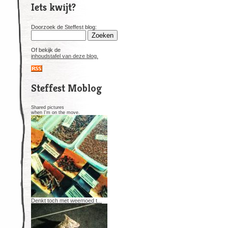
Iets kwijt?
Doorzoek de Steffest blog:
Of bekijk de
inhoudstafel van deze blog.
Steffest Moblog
Shared pictures
when I'm on the move.
Denkt toch met weemoed t...