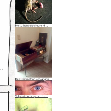
Moh... hartverscheurend ...
2)
De Grammofoon vervangen ...
Volgende keer op een fes...