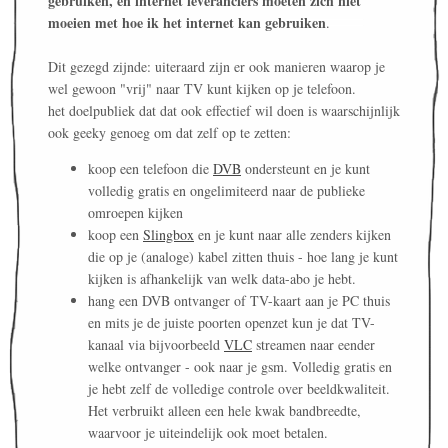
gebruiken, en internet leveranciers moeten zich niet
moeien met hoe ik het internet kan gebruiken
.
Dit gezegd zijnde: uiteraard zijn er ook manieren waarop je
wel gewoon "vrij" naar TV kunt kijken op je telefoon.
het doelpubliek dat dat ook effectief wil doen is waarschijnlijk
ook geeky genoeg om dat zelf op te zetten:
koop een telefoon die
DVB
ondersteunt en je kunt
volledig gratis en ongelimiteerd naar de publieke
omroepen kijken
koop een
Slingbox
en je kunt naar alle zenders kijken
die op je (analoge) kabel zitten thuis - hoe lang je kunt
kijken is afhankelijk van welk data-abo je hebt.
hang een DVB ontvanger of TV-kaart aan je PC thuis
en mits je de juiste poorten openzet kun je dat TV-
kanaal via bijvoorbeeld
VLC
streamen naar eender
welke ontvanger - ook naar je gsm. Volledig gratis en
je hebt zelf de volledige controle over beeldkwaliteit.
Het verbruikt alleen een hele kwak bandbreedte,
waarvoor je uiteindelijk ook moet betalen.