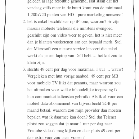
geleden al lage resolutie genoemd
, laat staan dat het
vandaag zelfs maar in de buurt komt van de minimaal
1,280x720 punten van HD - pure marketing nonsense!
het is enkel beschikbaar op iPhone, waarom? Er zijn
massa's mobiele telefoons die minstens evengoed
geschikt zijn om video weer te geven, het is niet meer
dan je klanten vastketenen aan een bepaald merk. Stel
dat Microsoft een nieuwe service lanceert die enkel
werkt als je een laptop van Dell hebt ... het kot zou te
klein zijn.
slechts 49 cent per dag voor maximaal 1 uur ... wauw!
Vergeleken met hun vorige aanbod:
49 cent per MB
voor mobiele TV
lijkt dat peanuts, maar waarom zou
het uitmaken voor welke inhoudelijke toepassing ik
hun communicatiediensten gebruik? Als ik al voor een
mobiel data-abonnement van bijvoorbeeld 2GB per
maand betaal, waarom zou mijn provider dan moeten
bepalen wat ik daarmee kan doen? Stel dat Telenet
plotst zou zeggen dat je maar 1 uur per dag naar
Youtube video's mag kijken en daar plots 49 cent per
dag extra voor zou gaan vragen?